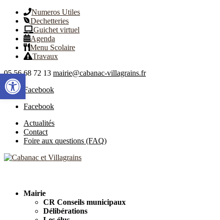
Numeros Utiles
Dechetteries
Guichet virtuel
Agenda
Menu Scolaire
Travaux
05 56 68 72 13
mairie@cabanac-villagrains.fr
Ouvrir la barre d’outils
Facebook
Facebook
Actualités
Contact
Foire aux questions (FAQ)
Mairie
CR Conseils municipaux
Délibérations
Les élus